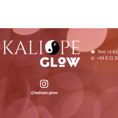
Text: +1.6
+54 9 11 3
@kaliope.glow