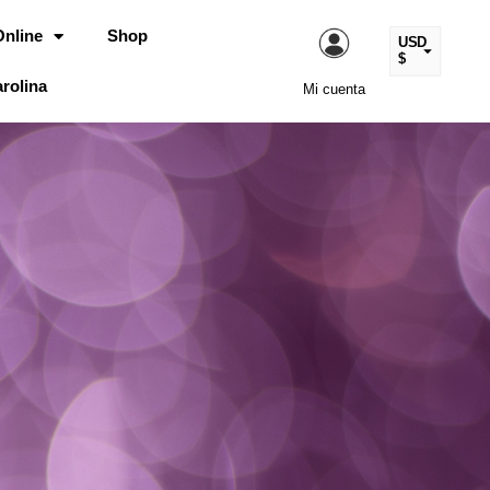
Online
Shop
USD
$
rolina
Mi cuenta
ARS
$
EUR
€
MXN
$
COP
$
CLP
$
UYU
$