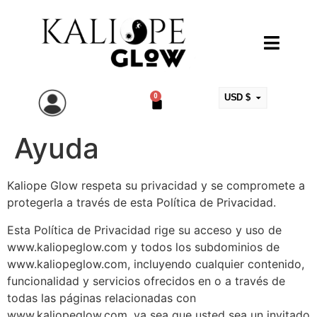
0
USD $
ARS $
Ayuda
EUR €
MXN $
COP $
Kaliope Glow respeta su privacidad y se compromete a
protegerla a través de esta Política de Privacidad.
CLP $
UYU $
Esta Política de Privacidad rige su acceso y uso de
www.kaliopeglow.com y todos los subdominios de
www.kaliopeglow.com, incluyendo cualquier contenido,
funcionalidad y servicios ofrecidos en o a través de
todas las páginas relacionadas con
www.kaliopeglow.com, ya sea que usted sea un invitado