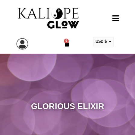
0
USD $
ARS $
EUR €
MXN $
COP $
CLP $
UYU $
GLORIOUS ELIXIR