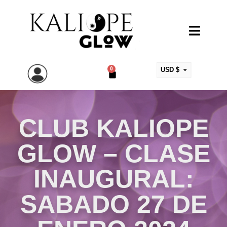
0
USD $
ARS $
EUR €
MXN $
CLUB KALIOPE
COP $
GLOW – CLASE
CLP $
UYU $
INAUGURAL:
SABADO 27 DE