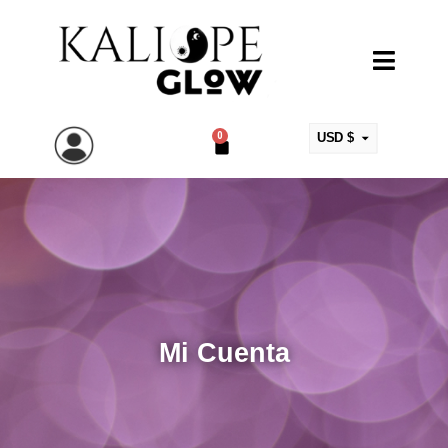
0
USD $
ARS $
EUR €
MXN $
COP $
CLP $
UYU $
Mi Cuenta