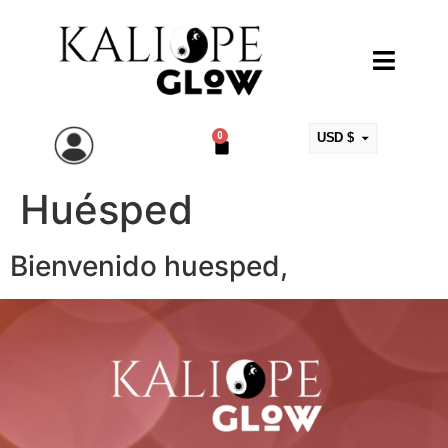
0
USD $
ARS $
Huésped
EUR €
MXN $
Bienvenido huesped,
COP $
CLP $
UYU $