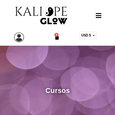
0
USD $
ARS $
EUR €
MXN $
COP $
CLP $
UYU $
Cursos