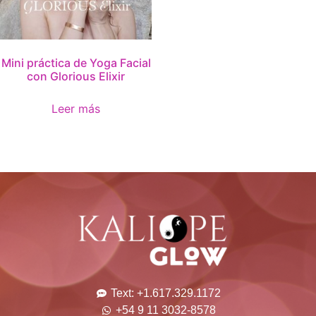
Mini práctica de Yoga Facial
con Glorious Elixir
Leer más
Text: +1.617.329.1172
+54 9 11 3032-8578