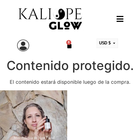
0
USD $
ARS $
Contenido protegido.
EUR €
MXN $
COP $
El contenido estará disponible luego de la compra.
CLP $
UYU $