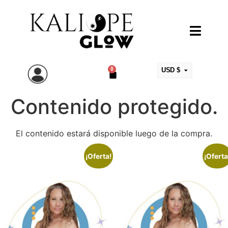
0
USD $
ARS $
Contenido protegido.
EUR €
MXN $
COP $
El contenido estará disponible luego de la compra.
CLP $
¡Oferta!
¡Oferta
UYU $