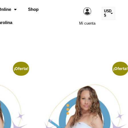
Online
Shop
USD
$
rolina
Mi cuenta
ARS
$
EUR
€
MXN
$
COP
$
¡Oferta!
¡Oferta!
CLP
$
UYU
$