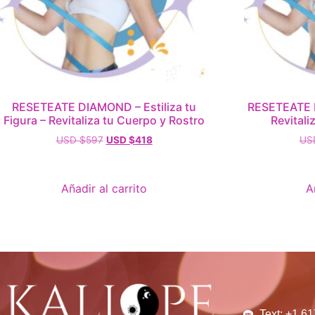
RESETEATE DIAMOND – Estiliza tu
RESETEATE FU
Figura – Revitaliza tu Cuerpo y Rostro
Revitali
USD $
597
USD $
418
US
Añadir al carrito
A
Text: +1.6