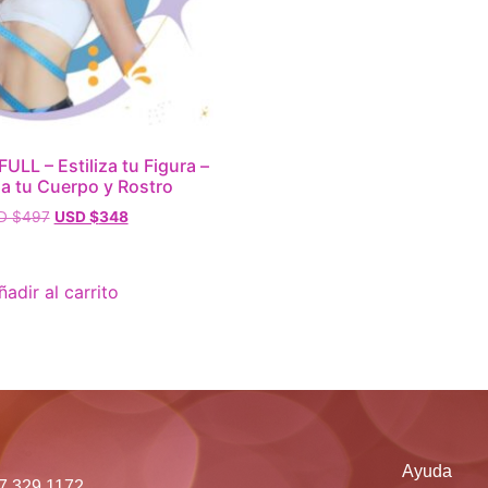
LL – Estiliza tu Figura –
za tu Cuerpo y Rostro
D $
497
USD $
348
ñadir al carrito
Ayuda
17.329.1172