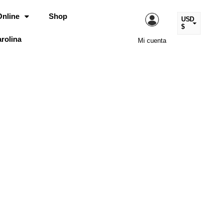
Online
Shop
USD
$
rolina
Mi cuenta
ARS
$
EUR
€
MXN
$
COP
$
CLP
$
UYU
$