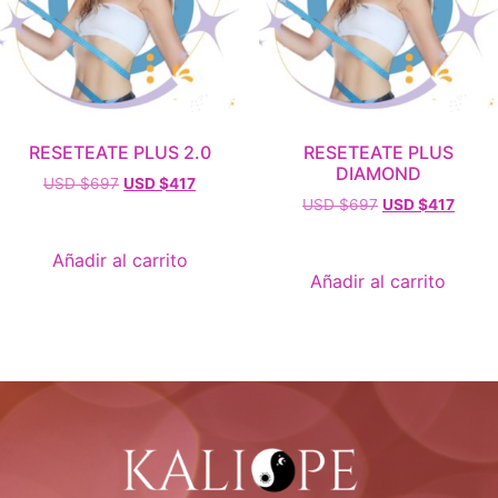
RESETEATE PLUS 2.0
RESETEATE PLUS
DIAMOND
USD $
697
USD $
417
USD $
697
USD $
417
Añadir al carrito
Añadir al carrito