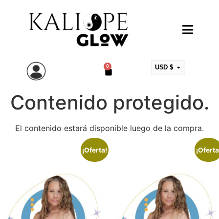
0
USD $
ARS $
Contenido protegido.
EUR €
MXN $
COP $
El contenido estará disponible luego de la compra.
CLP $
¡Oferta!
¡Oferta
UYU $