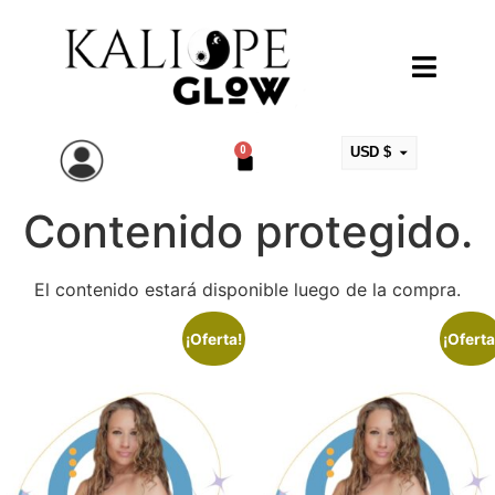
0
USD $
ARS $
Contenido protegido.
EUR €
MXN $
COP $
El contenido estará disponible luego de la compra.
CLP $
¡Oferta!
¡Oferta
UYU $